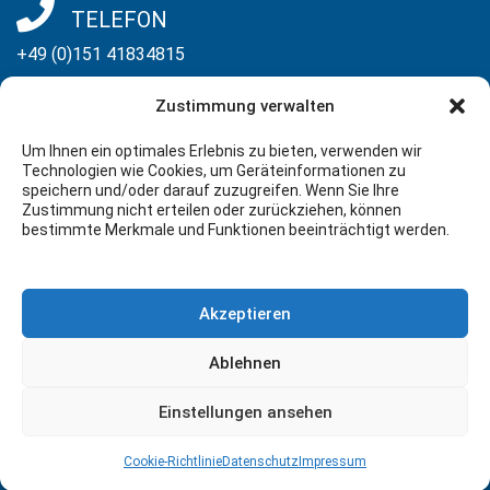
TELEFON
+49 (0)151 41834815
Zustimmung verwalten
FAX
Um Ihnen ein optimales Erlebnis zu bieten, verwenden wir
+49 (0)30-29668034
Technologien wie Cookies, um Geräteinformationen zu
speichern und/oder darauf zuzugreifen. Wenn Sie Ihre
Zustimmung nicht erteilen oder zurückziehen, können
E-MAIL
bestimmte Merkmale und Funktionen beeinträchtigt werden.
info@meinerede.com
Akzeptieren
FOLLOW US
facebook
twitter
youtube
Ablehnen
linkedin
Einstellungen ansehen
AGB
|
Datenschutz
|
Impressum
| Copyright © 2025 Peter
Drescher. All rights reserved!
Cookie-Richtlinie
Datenschutz
Impressum